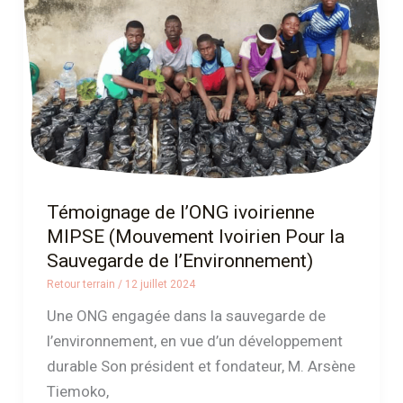
MIPSE
(Mouvement
Ivoirien
Pour
la
Sauvegarde
de
l’Environnement)
Témoignage de l’ONG ivoirienne
MIPSE (Mouvement Ivoirien Pour la
Sauvegarde de l’Environnement)
Retour terrain
/
12 juillet 2024
Une ONG engagée dans la sauvegarde de
l’environnement, en vue d’un développement
durable Son président et fondateur, M. Arsène
Tiemoko,