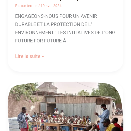
Retour terrain
/
19 avril 2024
ENGAGEONS-NOUS POUR UN AVENIR
DURABLE ET LA PROTECTION DE L’
ENVIRONNEMENT : LES INITIATIVES DE L’ONG
FUTURE FOR FUTURE À
Lire la suite »
Témoignage
de
l’ONG
Isec
International
Student