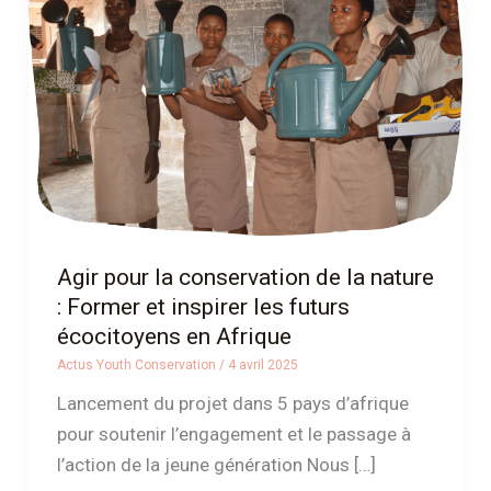
conservation
de
la
nature
:
Former
et
inspirer
les
Agir pour la conservation de la nature
futurs
: Former et inspirer les futurs
écocitoyens
écocitoyens en Afrique
en
Actus Youth Conservation
/
4 avril 2025
Afrique
Lancement du projet dans 5 pays d’afrique
pour soutenir l’engagement et le passage à
l’action de la jeune génération Nous […]