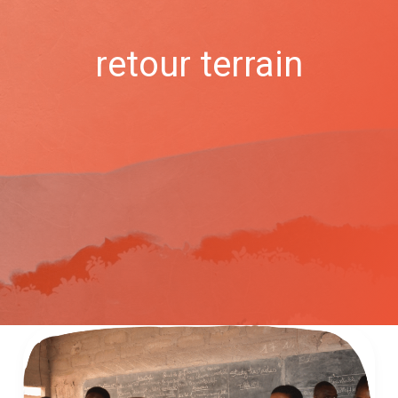
retour terrain
Agir
pour
la