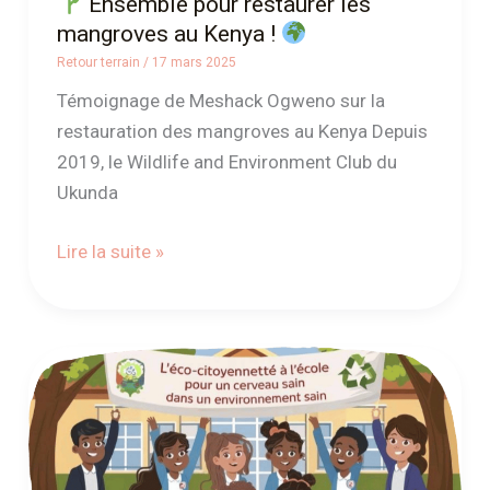
Ensemble pour restaurer les
mangroves au Kenya !
Retour terrain
/
17 mars 2025
Témoignage de Meshack Ogweno sur la
restauration des mangroves au Kenya Depuis
2019, le Wildlife and Environment Club du
Ukunda
Lire la suite »
Lancement
du
Programme
« L’Éco-
Citoyenneté