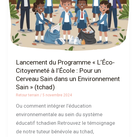
à
l’École
:
Pour
un
Cerveau
Sain
Lancement du Programme « L’Éco-
dans
Citoyenneté à l’École : Pour un
un
Cerveau Sain dans un Environnement
Environnement
Sain » (tchad)
Sain »
Retour terrain
/
5 novembre 2024
(tchad)
Ou comment intégrer l’éducation
environnementale au sein du système
éducatif tchadien Retrouvez le témoignage
de notre tuteur bénévole au tchad,