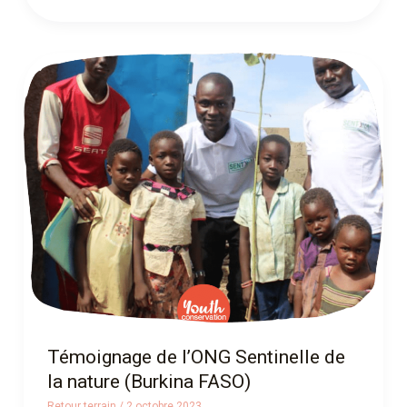
Témoignage
de
l’ONG
Sentinelle
de
la
nature
(Burkina
FASO)
Témoignage de l’ONG Sentinelle de
la nature (Burkina FASO)
Retour terrain
/
2 octobre 2023