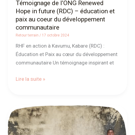
Témoignage de l’ONG Renewed
au
Hope in future (RDC) – éducation et
coeur
paix au coeur du développement
du
communautaire
développement
Retour terrain
/
17 octobre 2024
communautaire
RHF en action à Kavumu, Kabare (RDC) :
Éducation et Paix au cœur du développement
communautaire Un témoignage inspirant et
Lire la suite »
Témoignage
de
l’ONG
ivoirienne