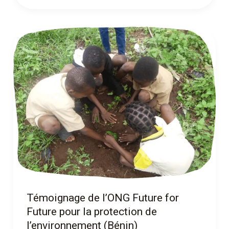
Témoignage
de
l’ONG
Future
for
Future
pour
la
protection
de
l’environnement
(Bénin)
Témoignage de l’ONG Future for
Future pour la protection de
l’environnement (Bénin)