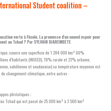
ternational Student coalition –
ucation verte à l'école. La promesse d'un nouvel espoir pour
nement au Tchad ? Par SYLVAIN DJAREMBETE
frique, couvre une superficie de 1 284 000 km² 60%
llions d’habitants (INSEED), 78% rurale et 22% urbaine,
ienne, sahélienne et soudanaise) sa température moyenne est
ts du changement climatique, entre autres :
appes phréatiques ;
 lac Tchad qui est passé de 25 000 km² à 2 500 km²