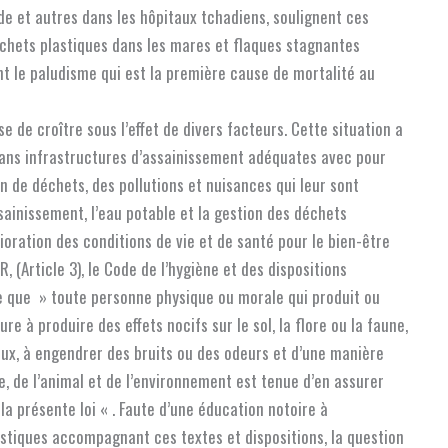
ïde et autres dans les hôpitaux tchadiens, soulignent ces
déchets plastiques dans les mares et flaques stagnantes
t le paludisme qui est la première cause de mortalité au
e de croître sous l’effet de divers facteurs. Cette situation a
 sans infrastructures d’assainissement adéquates avec pour
on de déchets, des pollutions et nuisances qui leur sont
ssainissement, l’eau potable et la gestion des déchets
oration des conditions de vie et de santé pour le bien-être
 (Article 3), le Code de l’hygiène et des dispositions
e que » toute personne physique ou morale qui produit ou
e à produire des effets nocifs sur le sol, la flore ou la faune,
eaux, à engendrer des bruits ou des odeurs et d’une manière
e, de l’animal et de l’environnement est tenue d’en assurer
a présente loi « . Faute d’une éducation notoire à
astiques accompagnant ces textes et dispositions, la question