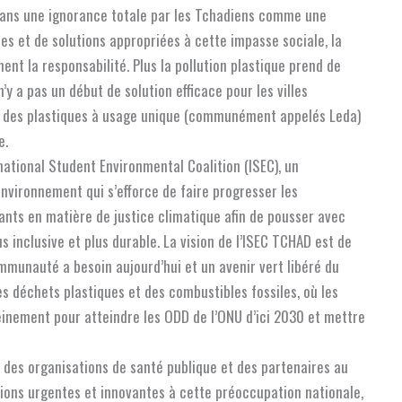
dans une ignorance totale par les Tchadiens comme une
es et de solutions appropriées à cette impasse sociale, la
ent la responsabilité. Plus la pollution plastique prend de
l n’y a pas un début de solution efficace pour les villes
tion des plastiques à usage unique (communément appelés Leda)
e.
national Student Environmental Coalition (ISEC), un
vironnement qui s’efforce de faire progresser les
ants en matière de justice climatique afin de pousser avec
s inclusive et plus durable. La vision de l’ISEC TCHAD est de
mmunauté a besoin aujourd’hui et un avenir vert libéré du
es déchets plastiques et des combustibles fossiles, où les
leinement pour atteindre les ODD de l’ONU d’ici 2030 et mettre
, des organisations de santé publique et des partenaires au
ons urgentes et innovantes à cette préoccupation nationale,