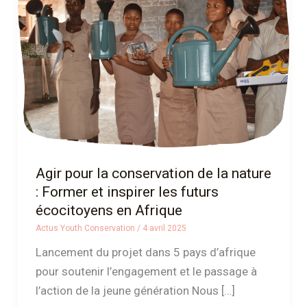
conservation
de
la
nature
:
Former
et
inspirer
les
Agir pour la conservation de la nature
futurs
: Former et inspirer les futurs
écocitoyens
écocitoyens en Afrique
en
Actus Youth Conservation
/
4 avril 2025
Afrique
Lancement du projet dans 5 pays d’afrique
pour soutenir l’engagement et le passage à
l’action de la jeune génération Nous […]