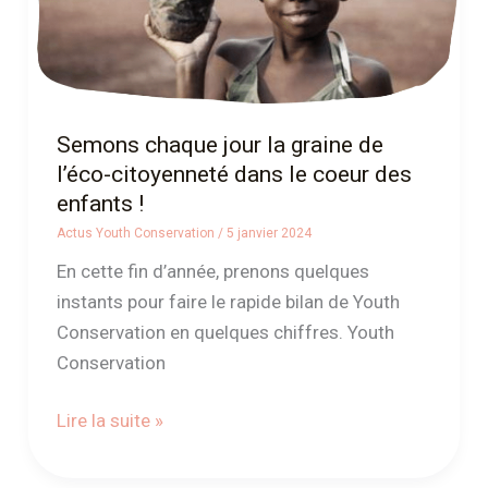
citoyenneté
dans
le
coeur
des
Semons chaque jour la graine de
enfants
l’éco-citoyenneté dans le coeur des
!
enfants !
Actus Youth Conservation
/
5 janvier 2024
En cette fin d’année, prenons quelques
instants pour faire le rapide bilan de Youth
Conservation en quelques chiffres. Youth
Conservation
Lire la suite »