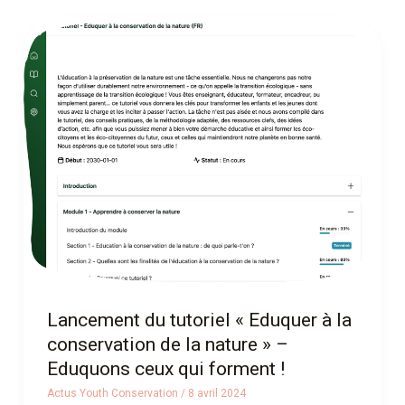
Lancement
du
tutoriel
« Eduquer
à
la
conservation
de
la
nature »
–
Eduquons
Lancement du tutoriel « Eduquer à la
ceux
conservation de la nature » –
qui
Eduquons ceux qui forment !
forment
Actus Youth Conservation
/
8 avril 2024