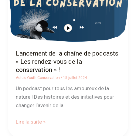
« Les
rendez-
vous
de
la
conservation »
Lancement de la chaîne de podcasts
!
« Les rendez-vous de la
conservation » !
Actus Youth Conservation
/
15 juillet 2024
Un podcast pour tous les amoureux de la
nature ! Des histoires et des initiatives pour
changer l’avenir de la
Lire la suite »