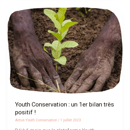
Youth
Conservation :
un
1er
bilan
très
positif
!
Youth Conservation : un 1er bilan très
positif !
Actus Youth Conservation
/
1 juillet 2023