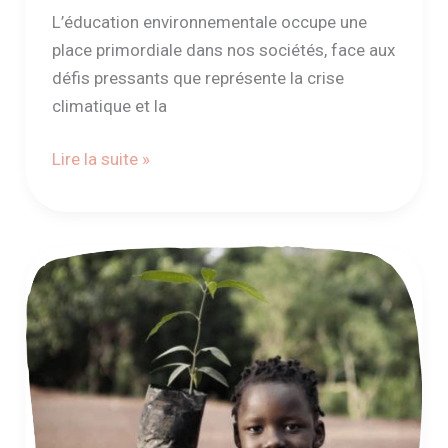
!
L’éducation environnementale occupe une
place primordiale dans nos sociétés, face aux
défis pressants que représente la crise
climatique et la
Lire la suite »
Semons
chaque
jour
la
graine
de
l’éco-