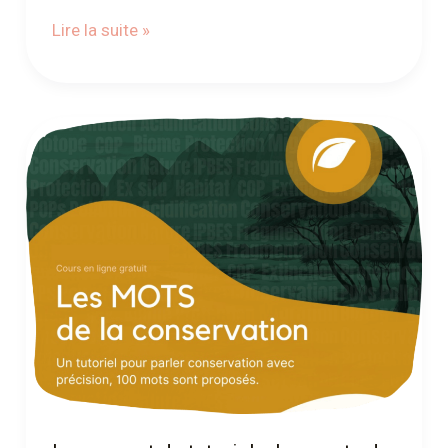
Lire la suite »
Lancement
du
tutoriel
« Les
mots
de
la
conservation »