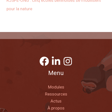
RJSPE-ONG : cinq écoles béninoises se mobilisent
pour la nature
Menu
Modules
Ressources
Actus
À propos