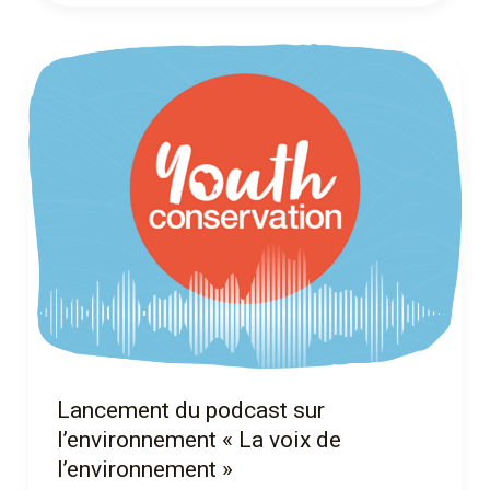
Lancement
du
podcast
sur
l’environnement
« La
voix
de
l’environnement »
Lancement du podcast sur
l’environnement « La voix de
l’environnement »