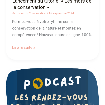
Lancement du tutoriel « Les mots de
la conservation »
Actus Youth Conservation
/
16 septembre 2024
Formez-vous à votre rythme sur la
conservation de la nature et montez en
compétences ! Nouveau cours en ligne, 100%
Lire la suite »
Lancement
de
la
chaîne
de
podcasts