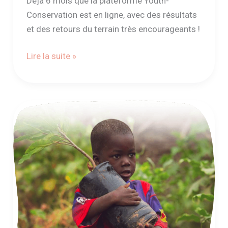
Déjà 6 mois que la plateforme Youth-
Conservation est en ligne, avec des résultats
et des retours du terrain très encourageants !
Lire la suite »
9
mois
de
présence
en
ligne
et
sur
le