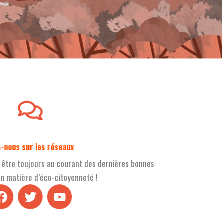
s-nous sur les réseaux
 être toujours au courant des dernières bonnes
en matière d’éco-citoyenneté !
F
T
Y
a
w
o
c
i
u