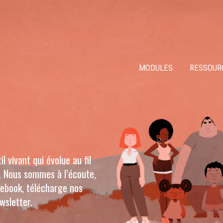
MODULES
RESSOUR
 vivant qui évolue au fil
 Nous sommes à l’écoute,
cebook, télécharge nos
wsletter.