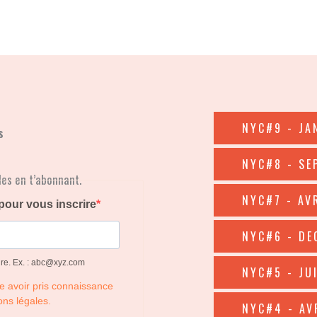
NYC#9 - JA
s
NYC#8 - SE
les en t’abonnant.
NYC#7 - AV
NYC#6 - DE
NYC#5 - JU
NYC#4 - AV