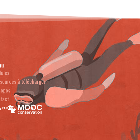
nu
ules
sources à télécharger
ropos
tact