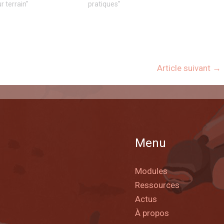
r terrain"
pratiques"
Article suivant
→
Menu
Modules
Ressources
Actus
À propos