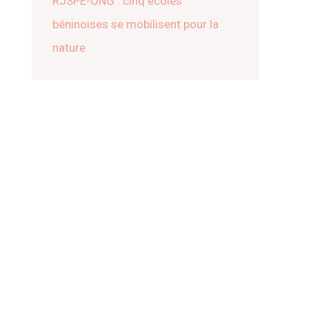
RJSPE-ONG : cinq écoles
béninoises se mobilisent pour la
nature