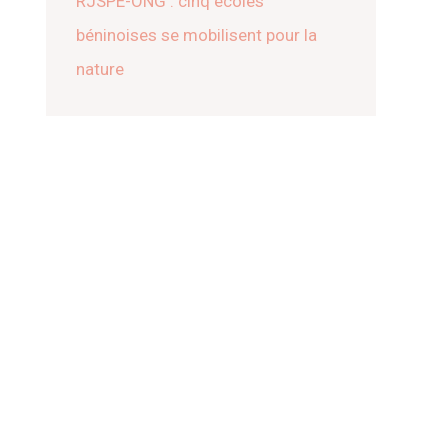
RJSPE-ONG : cinq écoles
béninoises se mobilisent pour la
nature