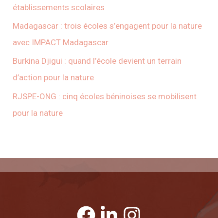
établissements scolaires
Madagascar : trois écoles s’engagent pour la nature
avec IMPACT Madagascar
Burkina Djigui : quand l’école devient un terrain
d’action pour la nature
RJSPE-ONG : cinq écoles béninoises se mobilisent
pour la nature