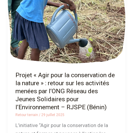
la
conservation
de
la
nature »
:
retour
sur
les
Projet « Agir pour la conservation de
activités
la nature » : retour sur les activités
menées
menées par l’ONG Réseau des
par
Jeunes Solidaires pour
l’ONG
l’Environnement – RJSPE (Bénin)
Réseau
Retour terrain
/
29 juillet 2025
des
L’initiative “Agir pour la conservation de la
Jeunes