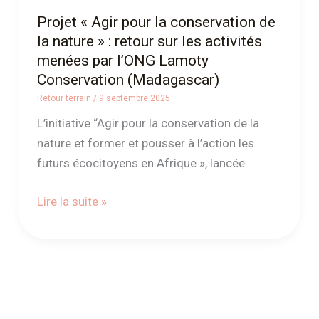
les
Projet « Agir pour la conservation de
activités
la nature » : retour sur les activités
menées
menées par l’ONG Lamoty
par
Conservation (Madagascar)
l’ONG
Retour terrain
/
9 septembre 2025
Lamoty
L’initiative “Agir pour la conservation de la
Conservation
nature et former et pousser à l’action les
(Madagascar)
futurs écocitoyens en Afrique », lancée
Lire la suite »