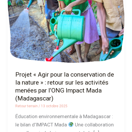
la
conservation
de
la
nature »
:
retour
sur
les
Projet « Agir pour la conservation de
activités
la nature » : retour sur les activités
menées
menées par l’ONG Impact Mada
par
(Madagascar)
l’ONG
Retour terrain
/
13 octobre 2025
Impact
Éducation environnementale à Madagascar :
Mada
le bilan d’IMPACT Mada
Une collaboration
(Madagascar)