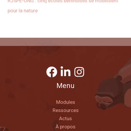
RJSPE-ONG : cinq écoles béninoises se mobilisent
pour la nature
Menu
Modules
Ressources
Actus
À propos