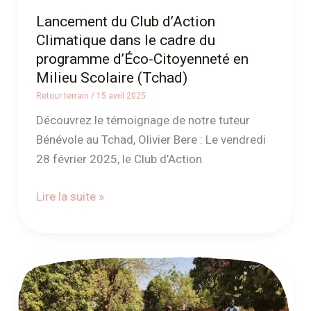
Citoyenneté
Lancement du Club d’Action
en
Climatique dans le cadre du
Milieu
programme d’Éco-Citoyenneté en
Scolaire
Milieu Scolaire (Tchad)
(Tchad)
Retour terrain
/
15 avril 2025
Découvrez le témoignage de notre tuteur
Bénévole au Tchad, Olivier Bere : Le vendredi
28 février 2025, le Club d’Action
Lire la suite »
Éco-
Engagement
: