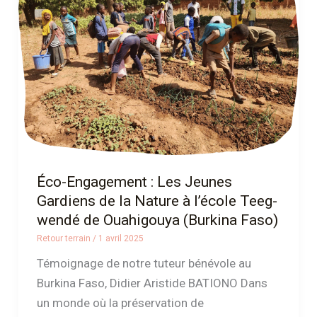
Les
Jeunes
Gardiens
de
la
Nature
à
l’école
Teeg-
Éco-Engagement : Les Jeunes
wendé
Gardiens de la Nature à l’école Teeg-
de
wendé de Ouahigouya (Burkina Faso)
Ouahigouya
Retour terrain
/
1 avril 2025
(Burkina
Témoignage de notre tuteur bénévole au
Faso)
Burkina Faso, Didier Aristide BATIONO Dans
un monde où la préservation de