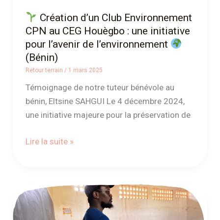
initiative
Création d’un Club Environnement
pour
CPN au CEG Houègbo : une initiative
l’avenir
pour l’avenir de l’environnement
de
(Bénin)
l’environnement
Retour terrain
/
1 mars 2025
Témoignage de notre tuteur bénévole au
(Bénin)
bénin, Eltsine SAHGUI Le 4 décembre 2024,
une initiative majeure pour la préservation de
Lire la suite »
Journée
Scientifique