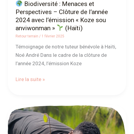
Biodiversité : Menaces et
l’émission
Perspectives – Clôture de l’année
« Koze
2024 avec l’émission « Koze sou
sou
anviwonman »
(Haïti)
anviwonman »
Retour terrain
/
1 février 2025
Témoignage de notre tuteur bénévole à Haïti,
(Haïti)
Noé André Dans le cadre de la clôture de
l’année 2024, l’émission Koze
Lire la suite »
Reboisement
des