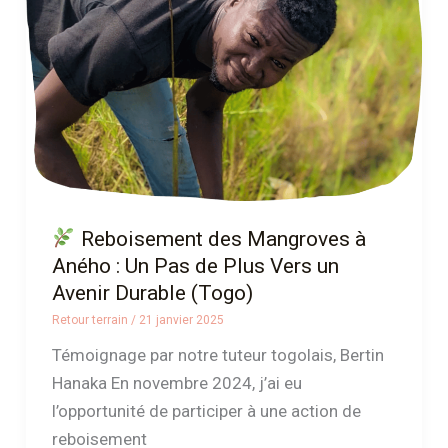
Mangroves
à
Aného
:
Un
Pas
de
Plus
Vers
Reboisement des Mangroves à
un
Aného : Un Pas de Plus Vers un
Avenir
Avenir Durable (Togo)
Durable
Retour terrain
/
21 janvier 2025
(Togo)
Témoignage par notre tuteur togolais, Bertin
Hanaka En novembre 2024, j’ai eu
l’opportunité de participer à une action de
reboisement