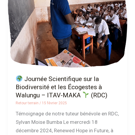
sur
la
Biodiversité
et
les
Écogestes
à
Walungu
–
Journée Scientifique sur la
ITAV-
Biodiversité et les Écogestes à
MAKA
Walungu – ITAV-MAKA
(RDC)
Retour terrain
/
15 février 2025
(RDC)
Témoignage de notre tuteur bénévole en RDC,
Sylvan Moise Bumba Le mercredi 18
décembre 2024, Renewed Hope in Future, à