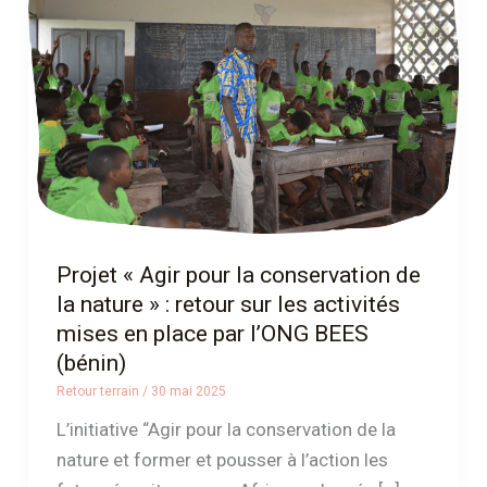
la
conservation
de
la
nature »
:
retour
sur
les
Projet « Agir pour la conservation de
activités
la nature » : retour sur les activités
mises
mises en place par l’ONG BEES
en
(bénin)
place
Retour terrain
/
30 mai 2025
par
L’initiative “Agir pour la conservation de la
l’ONG
nature et former et pousser à l’action les
BEES