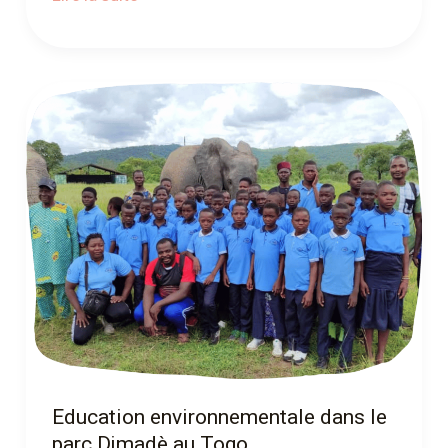
Education
environnementale
dans
le
parc
Djmadè
au
Togo
Education environnementale dans le
parc Djmadè au Togo