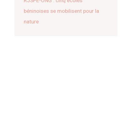
RJSPE-ONG : cinq écoles
béninoises se mobilisent pour la
nature