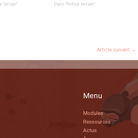
r terrain"
Dans "Retour terrain"
Article suivant
→
Menu
Modules
Ressources
Actus