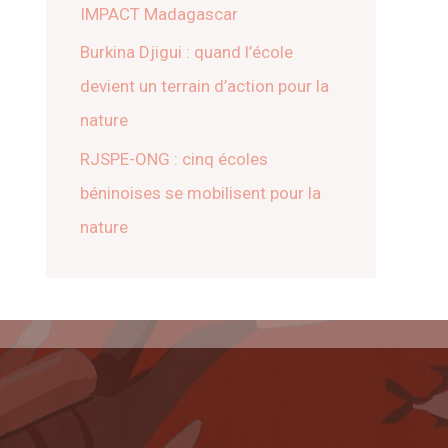
IMPACT Madagascar
Burkina Djigui : quand l’école
devient un terrain d’action pour la
nature
RJSPE-ONG : cinq écoles
béninoises se mobilisent pour la
nature