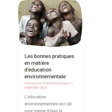
Les
bonnes
pratiques
en
matière
d’éducation
environnementale
Les bonnes pratiques
en matière
d’éducation
environnementale
Ressources et bonnes pratiques
/
1
septembre 2023
L’éducation
environnementale est clé
pour mener à bien la