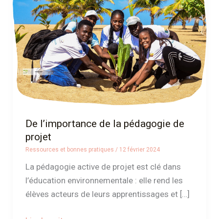
la
pédagogie
de
projet
De l’importance de la pédagogie de
projet
Ressources et bonnes pratiques
/
12 février 2024
La pédagogie active de projet est clé dans
l’éducation environnementale : elle rend les
élèves acteurs de leurs apprentissages et […]