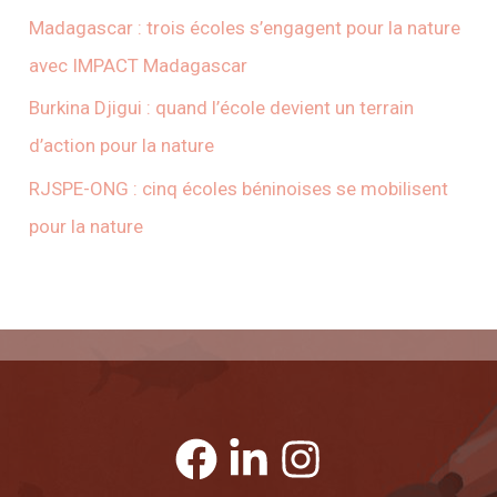
Madagascar : trois écoles s’engagent pour la nature
avec IMPACT Madagascar
Burkina Djigui : quand l’école devient un terrain
d’action pour la nature
RJSPE-ONG : cinq écoles béninoises se mobilisent
pour la nature