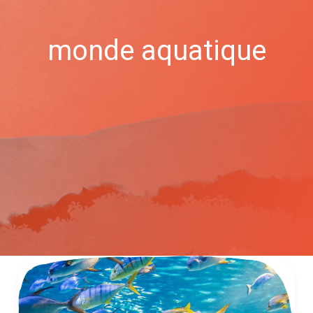
monde aquatique
Comment
parler
de