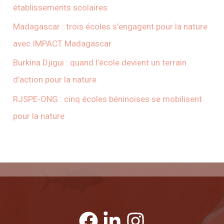
établissements scolaires
Madagascar : trois écoles s’engagent pour la nature
avec IMPACT Madagascar
Burkina Djigui : quand l’école devient un terrain
d’action pour la nature
RJSPE-ONG : cinq écoles béninoises se mobilisent
pour la nature