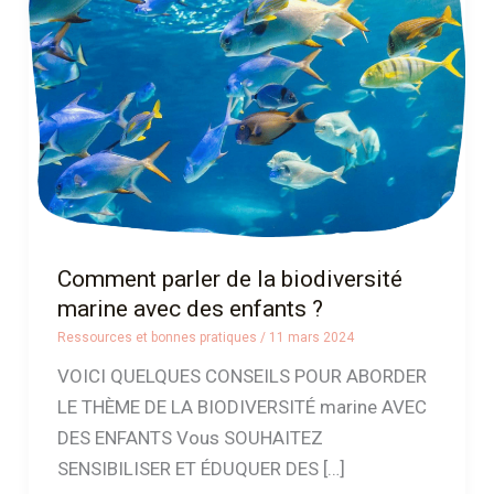
la
biodiversité
marine
avec
des
enfants
?
Comment parler de la biodiversité
marine avec des enfants ?
Ressources et bonnes pratiques
/
11 mars 2024
VOICI QUELQUES CONSEILS POUR ABORDER
LE THÈME DE LA BIODIVERSITÉ marine AVEC
DES ENFANTS Vous SOUHAITEZ
SENSIBILISER ET ÉDUQUER DES […]