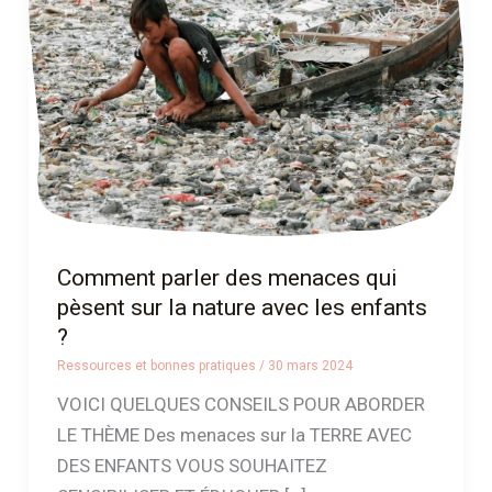
menaces
qui
pèsent
sur
la
nature
avec
les
enfants
Comment parler des menaces qui
?
pèsent sur la nature avec les enfants
?
Ressources et bonnes pratiques
/
30 mars 2024
VOICI QUELQUES CONSEILS POUR ABORDER
LE THÈME Des menaces sur la TERRE AVEC
DES ENFANTS VOUS SOUHAITEZ