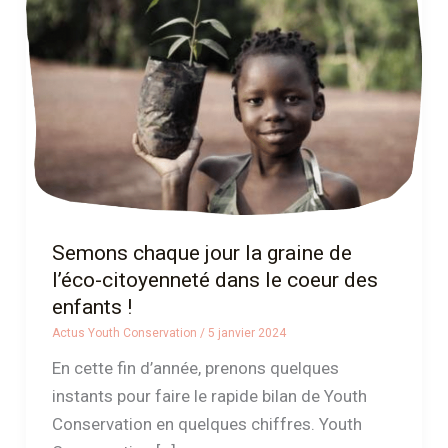
la
graine
de
l’éco-
citoyenneté
dans
le
coeur
des
Semons chaque jour la graine de
enfants
l’éco-citoyenneté dans le coeur des
!
enfants !
Actus Youth Conservation
/
5 janvier 2024
En cette fin d’année, prenons quelques
instants pour faire le rapide bilan de Youth
Conservation en quelques chiffres. Youth