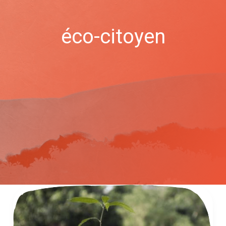
éco-citoyen
Semons
chaque
jour