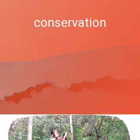
conservation
Conservation
des