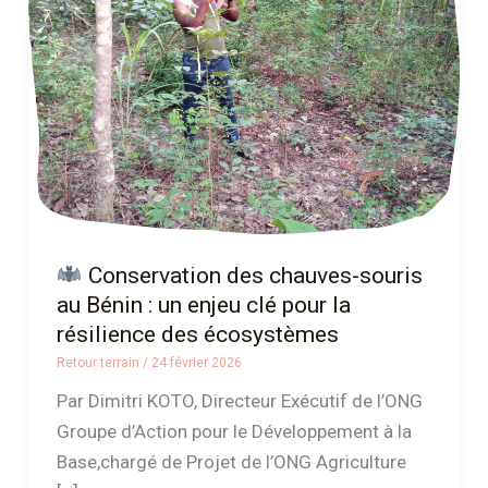
chauves-
souris
au
Bénin
:
un
enjeu
clé
pour
Conservation des chauves-souris
la
au Bénin : un enjeu clé pour la
résilience
résilience des écosystèmes
des
Retour terrain
/
24 février 2026
écosystèmes
Par Dimitri KOTO, Directeur Exécutif de l’ONG
Groupe d’Action pour le Développement à la
Base,chargé de Projet de l’ONG Agriculture