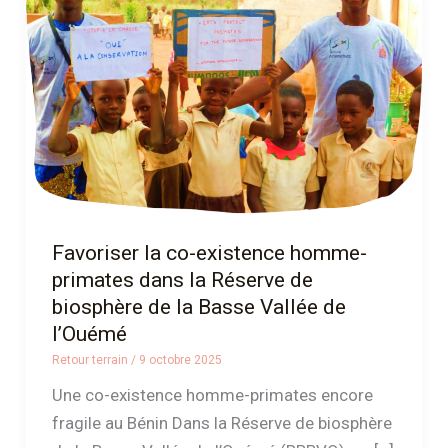
existence
homme-
primates
dans
la
Réserve
de
biosphère
de
Favoriser la co-existence homme-
la
primates dans la Réserve de
Basse
biosphère de la Basse Vallée de
Vallée
l’Ouémé
de
Retour terrain
/
9 octobre 2025
l’Ouémé
Une co-existence homme-primates encore
fragile au Bénin Dans la Réserve de biosphère