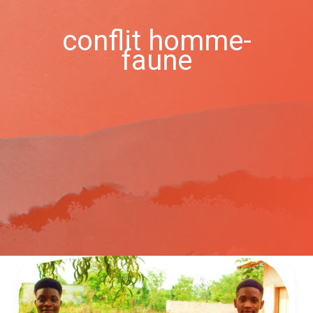
conflit homme-
faune
Favoriser
la
co-