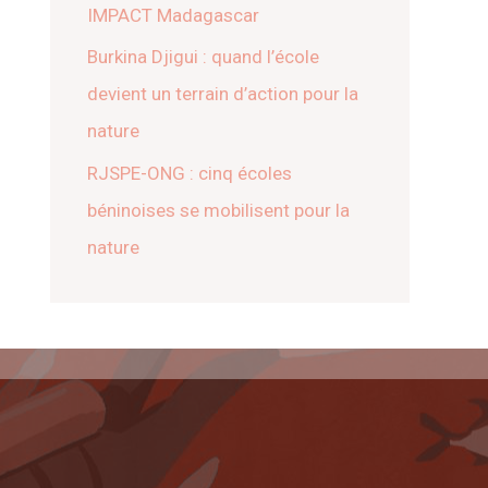
IMPACT Madagascar
Burkina Djigui : quand l’école
devient un terrain d’action pour la
nature
RJSPE-ONG : cinq écoles
béninoises se mobilisent pour la
nature