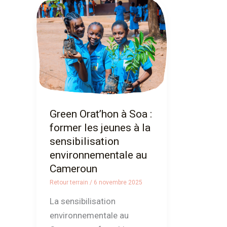
Green
Orat’hon
à
Soa
:
former
les
jeunes
Green Orat’hon à Soa :
à
former les jeunes à la
la
sensibilisation
sensibilisation
environnementale au
environnementale
Cameroun
au
Retour terrain
/
6 novembre 2025
Cameroun
La sensibilisation
environnementale au