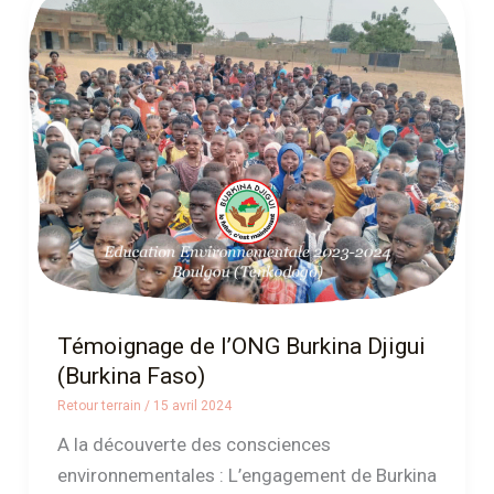
de
l’ONG
Burkina
Djigui
(Burkina
Faso)
Témoignage de l’ONG Burkina Djigui
(Burkina Faso)
Retour terrain
/
15 avril 2024
A la découverte des consciences
environnementales : L’engagement de Burkina