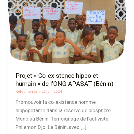
hippo
et
humain »
de
l’ONG
APASAT
(Bénin)
Projet « Co-existence hippo et
humain » de l’ONG APASAT (Bénin)
Retour terrain
/
20 juin 2024
Promouvoir la co-existence homme-
hippopotame dans la réserve de biosphère
Mono au Bénin. Témoignage de l’activiste
Philemon Djoi Le Bénin, avec […]