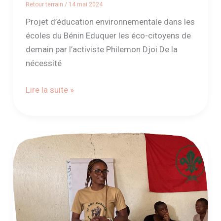
Retour terrain
/
14 mai 2024
Projet d’éducation environnementale dans les
écoles du Bénin Eduquer les éco-citoyens de
demain par l’activiste Philemon Djoi De la
nécessité
Lire la suite »
Devenez
un
tuteur
Youth
Conservation
!