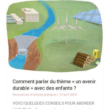
Comment
parler
du
thème
« un
avenir
durable »
avec
des
enfants
?
Comment parler du thème « un avenir
durable » avec des enfants ?
Ressources et bonnes pratiques
/
19 avril 2024
VOICI QUELQUES CONSEILS POUR ABORDER