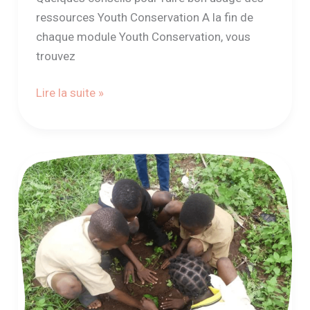
ressources Youth Conservation A la fin de
chaque module Youth Conservation, vous
trouvez
Lire la suite »
Témoignage
de
l’ONG
Future
for
Future
pour
la