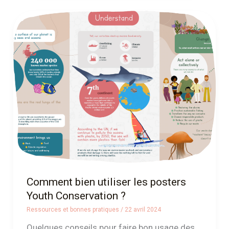
Comment
bien
utiliser
les
posters
Youth
Conservation
?
Comment bien utiliser les posters
Youth Conservation ?
Ressources et bonnes pratiques
/
22 avril 2024
Quelques conseils pour faire bon usage des