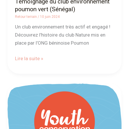
Témoignage du club environnement
poumon vert (Sénégal)
Retour terrain
/
10 juin 2024
Un club environnement très actif et engagé !
Découvrez l’histoire du club Nature mis en
place par l’ONG béninoise Poumon
Lire la suite »
Lancement
du
podcast
sur
l’environnement
« La