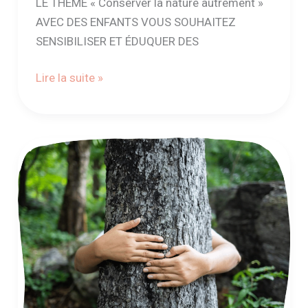
LE THÈME « Conserver la nature autrement »
AVEC DES ENFANTS VOUS SOUHAITEZ
SENSIBILISER ET ÉDUQUER DES
Lire la suite »
Comment
parler
avec
des
enfants
des
relations
entre
notre