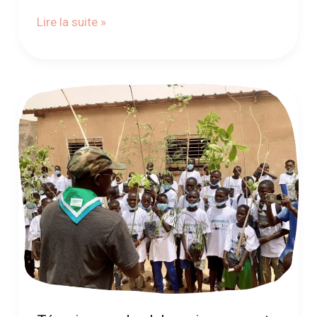
Lire la suite »
Témoignage
du
club
environnement
poumon
vert
(Sénégal)