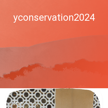
yconservation2024
Projet
« Co-
existence