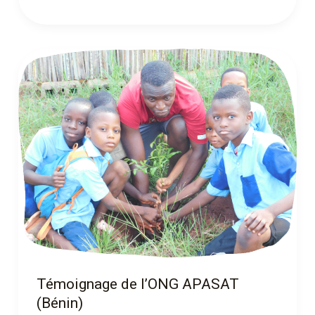
Témoignage
de
l’ONG
APASAT
(Bénin)
Témoignage de l’ONG APASAT
(Bénin)