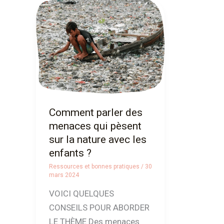
Comment
parler
des
menaces
qui
pèsent
sur
la
Comment parler des
nature
menaces qui pèsent
avec
sur la nature avec les
les
enfants ?
enfants
Ressources et bonnes pratiques
/
30
?
mars 2024
VOICI QUELQUES
CONSEILS POUR ABORDER
LE THÈME Des menaces