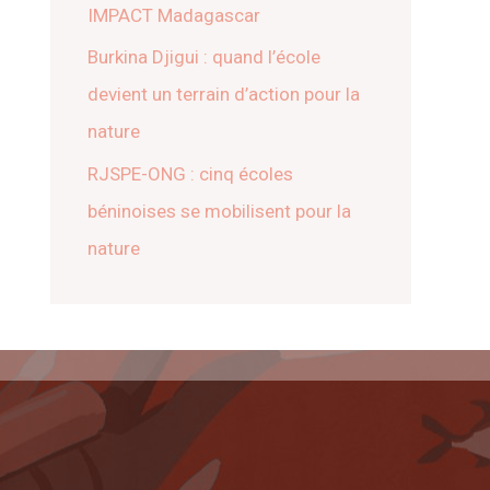
IMPACT Madagascar
Burkina Djigui : quand l’école
devient un terrain d’action pour la
nature
RJSPE-ONG : cinq écoles
béninoises se mobilisent pour la
nature