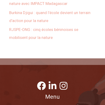
nature avec IMPACT Madagascar
Burkina Djigui : quand l’école devient un terrain
d’action pour la nature
RJSPE-ONG : cinq écoles béninoises se
mobilisent pour la nature
Menu