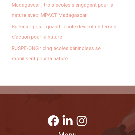
Madagascar : trois écoles s’engagent pour la
nature avec IMPACT Madagascar
Burkina Djigui : quand l’école devient un terrain
d’action pour la nature
RJSPE-ONG : cinq écoles béninoises se
mobilisent pour la nature
Menu