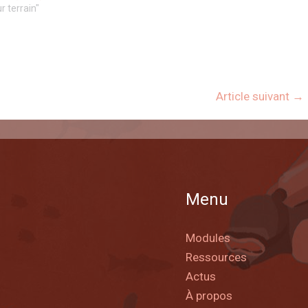
r terrain"
Article suivant
→
Menu
Modules
Ressources
Actus
À propos