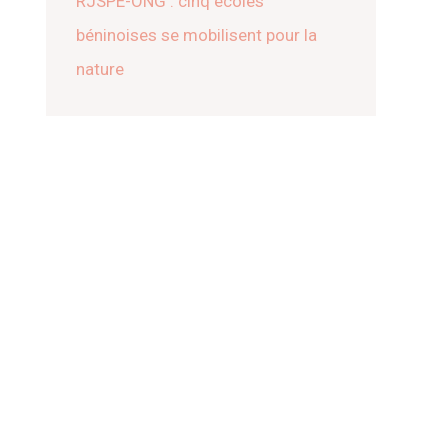
RJSPE-ONG : cinq écoles
béninoises se mobilisent pour la
nature