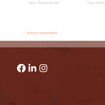
Dans "Retour terrain"
Dans "Retou
←
Article précédent