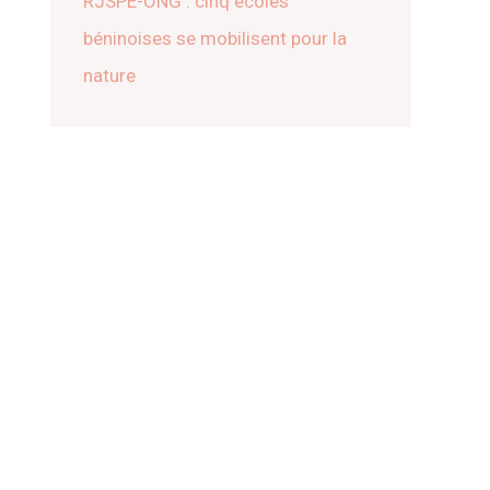
RJSPE-ONG : cinq écoles
béninoises se mobilisent pour la
nature