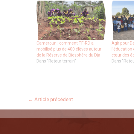
Cameroun : comment TF-RD a
Agir pour D
mobilisé plus de 400 élèves autour
l’éducation
de la Réserve de Biosphère du Dja
cœur des éc
Dans "Retour terrain"
Dans "Retou
←
Article précédent