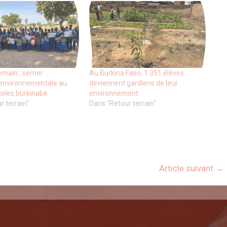
emain : semer
Au Burkina Faso, 1 351 élèves
 environnementale au
deviennent gardiens de leur
oles burkinabè
environnement
r terrain"
Dans "Retour terrain"
Article suivant
→